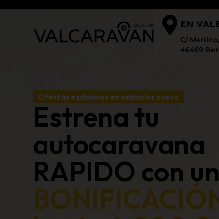
EN VAL
C/ Martino, 
46469 Beni
Ofertas exclusivas en vehículos nuevo
Estrena tu
autocaravana
RAPIDO con u
BONIFICACIÓ