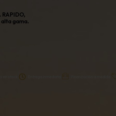
 . RAPIDO,
 alta gama.
s en stock
Entrega inmediata
Financiación a medida