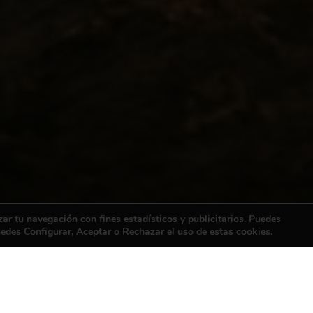
zar tu navegación con fines estadísticos y publicitarios. Puedes
uedes Configurar, Aceptar o Rechazar el uso de estas cookies.