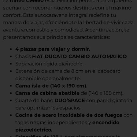
La
Itineo CM660
es la elección perfecta para quienes
sueñan con recorrer nuevos destinos con el máximo
confort. Esta autocaravana integral redefine tu
manera de viajar, ofreciéndote la libertad de vivir cada
aventura con estilo y comodidad. A continuación, te
presentamos sus principales características:
4 plazas para viajar y dormir.
Chasis
FIAT DUCATO CAMBIO AUTOMATICO
Separación rígida día/noche.
Extensión de cama de 8 cm en el cabecero
disponible opcionalmente.
Cama isla de (140 x 190 cm).
Cama de cabina abatible
de (140 x 188 cm).
Cuarto de baño
DUO’SPACE
con pared giratoria
para optimizar los espacios.
Cocina de acero inoxidable de dos fuegos
con
tapas negras independientes y
encendido
piezoeléctrico.