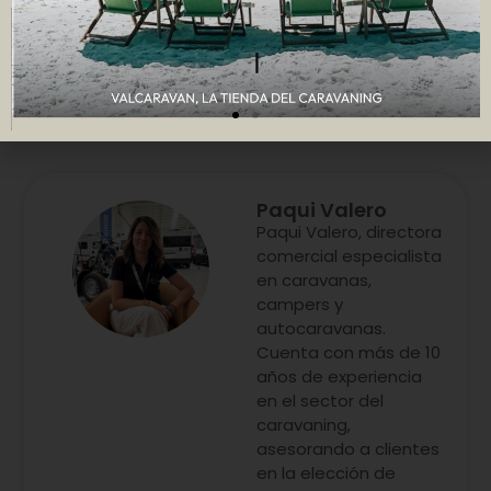
Paqui Valero
Paqui Valero, directora
comercial especialista
en caravanas,
campers y
autocaravanas.
Cuenta con más de 10
años de experiencia
en el sector del
caravaning,
asesorando a clientes
en la elección de