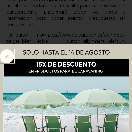
solicitar el inodoro que necesite para su caravana o
autocaravana. Encontrará todos los datos e
información para poder solicitar presupuesto sin
compromiso:
[dt_button link=»https://www.valcaravan.es/contacto»
target_blank=»false» button_alignment=»default»
animation=»fadeIn» size=»medium» style=»default»
bg_color_style=»default»
bg_hover_color_style=»default»
text_color_style=»default»
text_hover_color_style=»default» icon=»fa fa-envelope»
icon_align=»left»] CONTACTE CON
NOSOTROS[/dt_button]