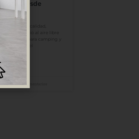
ciones desde
a
a Valcaravan: calidad,
eño para el ocio al aire libre
n mobiliario para camping y
n el ámbito del
2026
No hay comentarios