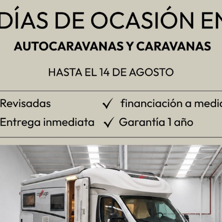
R MÁS »
e abril de 2026
No hay comentarios
24 de abril de 
NOTICIAS
rmativa de
Crespo l
tocaravanas en España
más de 