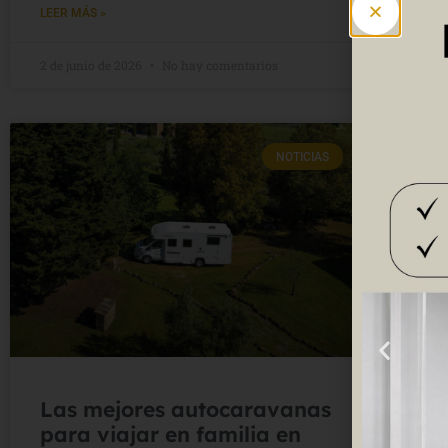
LEE
LEER MÁS »
2 de junio de 2026
No hay comentarios
27 d
NOTICIAS
Las mejores autocaravanas
No
para viajar en familia en
au