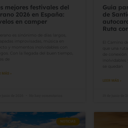
s mejores festivales del
Guía pa
rano 2026 en España:
de Sant
velos en camper
autocar
Ruta co
verano es sinónimo de días largos,
apadas improvisadas, música en
El Camino d
ecto y momentos inolvidables con
que una ruta 
gos. Con la llegada del buen tiempo,
de conexión 
es de
inolvidable
se quedan
R MÁS »
LEER MÁS »
e junio de 2026
No hay comentarios
19 de junio de 
NOTICIAS