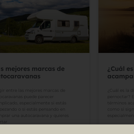
s mejores marcas de
¿Cuál es
tocaravanas
acampar
gir entre las mejores marcas de
¿Cuál es la 
ocaravanas puede parecer
pernoctar? E
plicado, especialmente si estás
términos aca
ezando o si estás pensando en
como si sign
prar una autocaravana y quieres
especialmen
rtar
LEER MÁS »