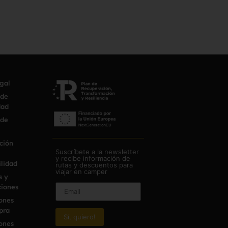
egal
 de
dad
 de
ción
Suscríbete a la newsletter
y recibe información de
ilidad
rutas y descuentos para
viajar en camper
s y
iones
ones
pra
ones