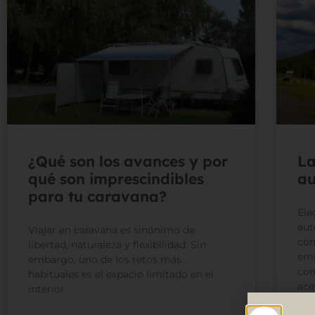
¿Qué son los avances y por
La
qué son imprescindibles
au
para tu caravana?
Ele
aut
Viajar en caravana es sinónimo de
com
libertad, naturaleza y flexibilidad. Sin
emp
embargo, uno de los retos más
com
habituales es el espacio limitado en el
ace
interior