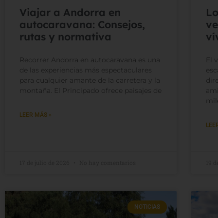
Viajar a Andorra en
Lo
autocaravana: Consejos,
ve
rutas y normativa
ví
Recorrer Andorra en autocaravana es una
El 
de las experiencias más espectaculares
esc
para cualquier amante de la carretera y la
dir
montaña. El Principado ofrece paisajes de
ami
mil
LEER MÁS »
LEE
17 de julio de 2026
No hay comentarios
19 d
NOTICIAS