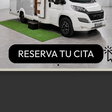
26: qué cambia y cómo
tus vaca
ajar sin multas
Valenci
nueva instrucción 2026 de la DGT
Crespo llega 
ara aspectos clave sobre circulación,
confort y dis
acionamiento y uso de autocaravanas
Innovación e
España. Este artículo resume lo
caravaning E
ncial de
LEER MÁS »
R MÁS »
e abril de 2026
No hay comentarios
16 de abril de 