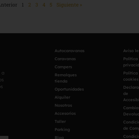
Anterior
1
2
3
4
5
Siguiente »
Autocaravanas
Aviso l
Caravanas
Política
privaci
Campers
h a
Política
Remolques
os
cookies
tienda
os
Declara
Oportunidades
de
Alquiler
Accesib
Nosotros
Cambio
Accesorios
Devoluc
Taller
Condici
de Com
Parking
Condici
Blog