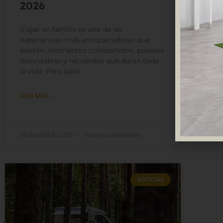
2026
20
vi
Viajar en familia es una de las
experiencias más enriquecedoras que
La 
existen: momentos compartidos, paisajes
acl
inolvidables y recuerdos que duran toda
est
la vida. Pero para
en 
ese
LEER MÁS »
LEE
20 de abril de 2026
No hay comentarios
20 d
NOTICIAS