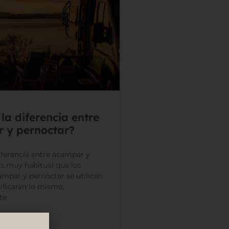
 la diferencia entre
 y pernoctar?
diferencia entre acampar y
s muy habitual que los
mpar y pernoctar se utilicen
ificaran lo mismo,
te