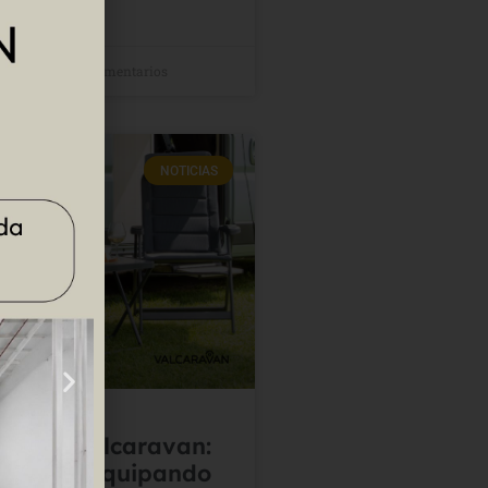
2026
No hay comentarios
NOTICIAS
lega a Valcaravan:
60 años equipando