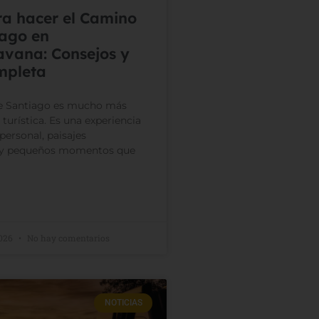
ra hacer el Camino
iago en
avana: Consejos y
mpleta
e Santiago es mucho más
turística. Es una experiencia
personal, paisajes
s y pequeños momentos que
2026
No hay comentarios
NOTICIAS