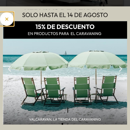
4 plazas 472 LJ Easy
Sterckeman
4
Ver más