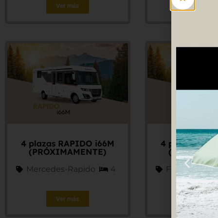
Ver más
Ver má
4 plazas RAPIDO i66M
4 plazas RAP
(PRÓXIMAMENTE)
(PRÓXIMA
Mercedes-Rapido
4
Fiat-Rapido
Ver más
Ver má