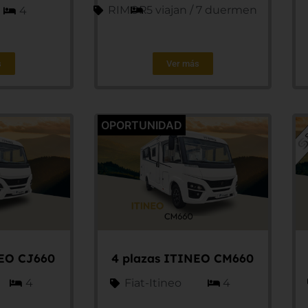
RIMOR
5 viajan / 7 duermen
4
s
Ver más
OPORTUNIDAD
NEO CJ660
4 plazas ITINEO CM660
4
Fiat-Itineo
4