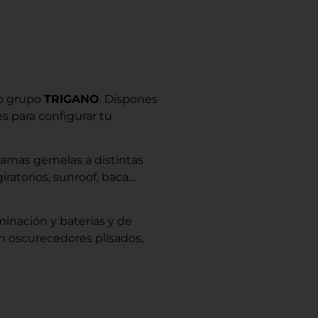
so grupo
TRIGANO
. Dispones
s para configurar tu
camas gemelas a distintas
giratorios, sunroof, baca…
minación y baterías y de
n oscurecedores plisados,