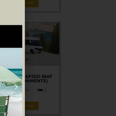
Ver más
4 plazas RAPIDO 866F
(PRÓXIMAMENTE)
Fiat-Rapido
4
Ver más