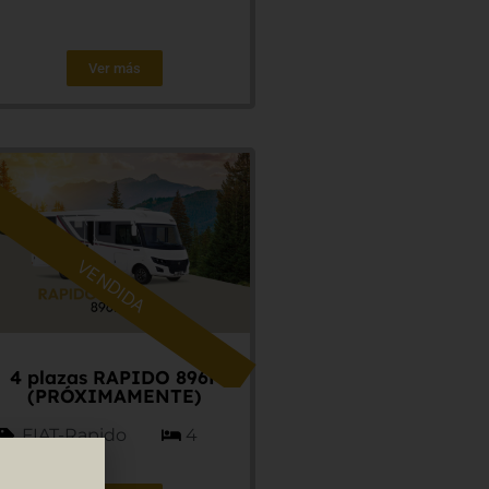
Ver más
VENDIDA
4 plazas RAPIDO 896F
(PRÓXIMAMENTE)
FIAT-Rapido
4