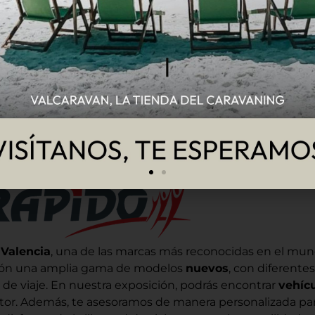
Nuestras marcas
nuevas
, diseñadas para adaptarse a todo tipo de viajer
 distintos tamaños y distribuciones
, para que encue
eja, unas vacaciones en familia o una aventura sin límit
 Valencia
, una de las marcas más reconocidas en el mun
ición una amplia gama de modelos
nuevos
, con diferente
 de viaje. En nuestra exposición, podrás encontrar
vehíc
ector. Además, te asesoramos de manera personalizada pa