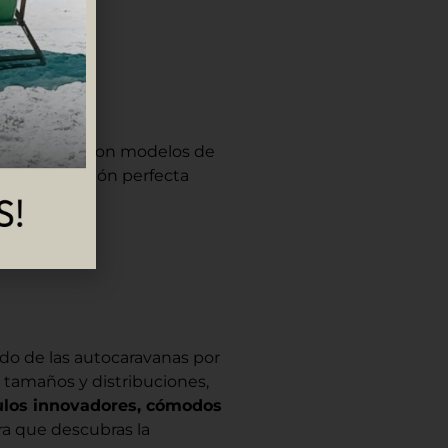
os. Contamos con modelos de
ntres la opción perfecta
es.
do de las autocaravanas por
s tamaños y distribuciones,
ulos innovadores, cómodos
ra que descubras la