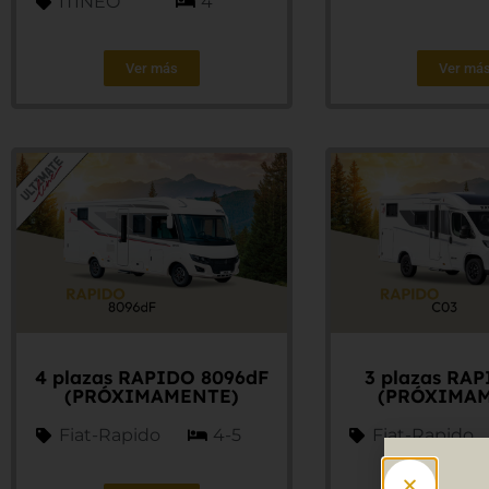
ITINEO
4
Ver más
Ver má
4 plazas RAPIDO 8096dF
3 plazas RA
(PRÓXIMAMENTE)
(PRÓXIMA
Fiat-Rapido
4-5
Fiat-Rapido