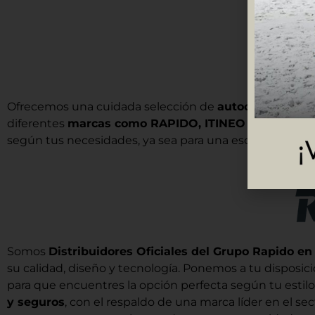
Ofrecemos una cuidada selección de
autocaravanas 
diferentes
marcas como RAPIDO, ITINEO O RIMOR con
según tus necesidades, ya sea para una escapada en par
Somos
Distribuidores Oficiales del Grupo Rapido en
su calidad, diseño y tecnología. Ponemos a tu dispos
para que encuentres la opción perfecta según tu estilo
y seguros
, con el respaldo de una marca líder en el s