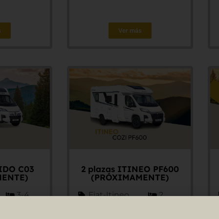
s
Ver más
PIDO C03
2 plazas ITINEO PF600
MENTE)
(PRÓXIMAMENTE)
3-4
Fiat-Itineo
2