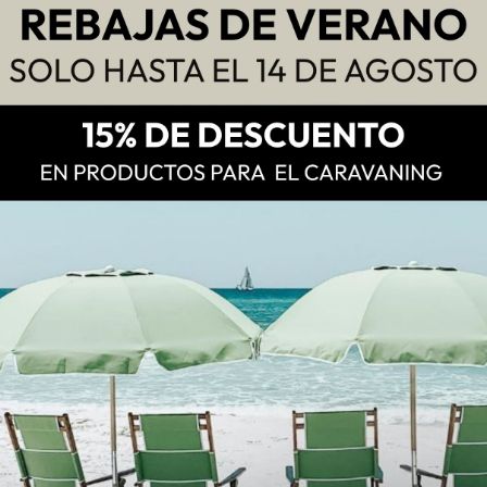
s
Ver más
IDO 854F
5 plazas RIMOR SARUS
MENTE)
69 PLUS
4
Fiat - Rimor
5
s
Ver más