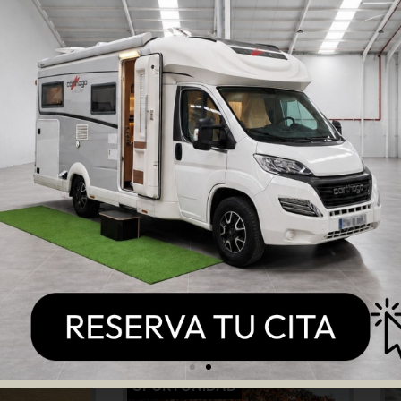
O
PIDO V68
North Cape – Adventura
MENTE)
6XR
3
North-Cape
4
Adventure 6RX
s
Ver más
OPORTUNIDAD