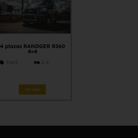
4 plazas RANDGER R560
4×4
Ford
2-4
Ver más