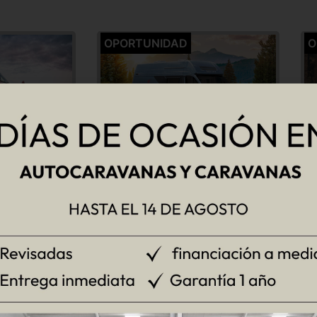
OPORTUNIDAD
O
DGER R600
4 plazas RAPIDO V65 XL
r
4
Fiat - Rapido
4
s
Ver más