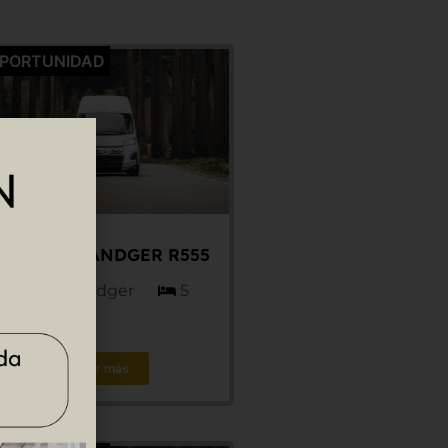
PORTUNIDAD
5 plazas RANDGER R555
Fiat - Randger
5
Ver más