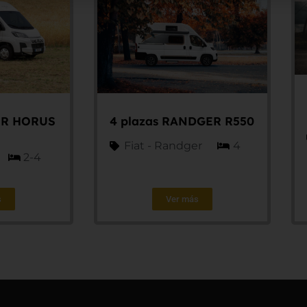
OR HORUS
4 plazas RANDGER R550
Fiat - Randger
4
2-4
s
Ver más