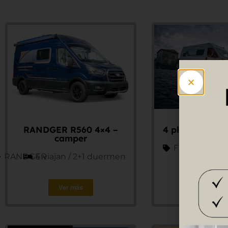
RANDGER R560 4×4 –
4 plazas RAN
camper
Fiat - Randge
RANDGER
4 viajan / 2+1 duermen
Ver más
Ver má