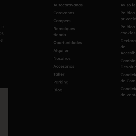
Autocaravanas
Aviso l
Caravanas
Política
privaci
Campers
h a
Política
Remolques
os
cookies
tienda
os
Declara
Oportunidades
de
Alquiler
Accesib
Nosotros
Cambio
Accesorios
Devoluc
Taller
Condici
de Com
Parking
Condici
Blog
de vent