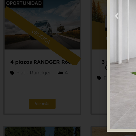
OPORTUNIDAD
VENDIDA
4 plazas RANDGER R602
3 plazas RA
(PRÓXIMA
Fiat - Randger
4
Fiat - Rapido
Ver más
Ver má