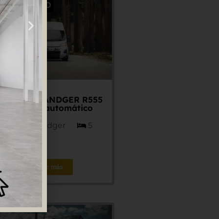
PORTUNIDAD
5 plazas RANDGER R555
Cambio automático
Fiat - Randger
5
Ver más