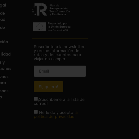
egal
 de
dad
 de
ción
Suscríbete a la newsletter
y recibe información de
ilidad
rutas y descuentos para
viajar en camper
s y
iones
ones
pra
ones
a
¡Suscríbeme a la lista de
correo!
He leído y acepto
la
política de privacidad