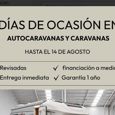
s en
ayudaremos
er cualquier
DIRECCIÓN
C.P.
PROVINCIA
¿CÓMO NOS HAS CONOCIDO?
stas a
Datos del vehículo
MARCA
MODELO
para
MATRÍCULA
NÚMERO D