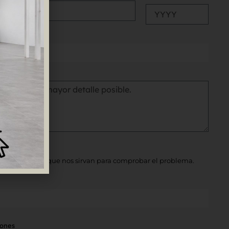
 (<5MB)
y documentos que nos sirvan para comprobar el problema.
iones