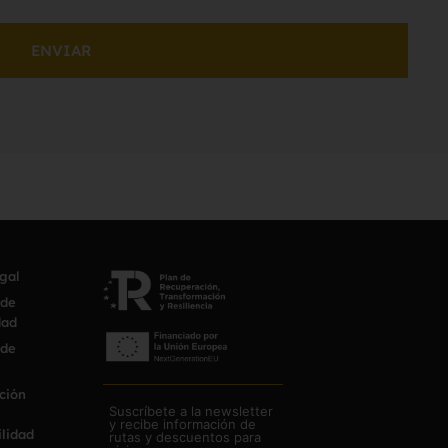
ENVIAR
egal
 de
dad
 de
ción
Suscríbete a la newsletter
y recibe información de
ilidad
rutas y descuentos para