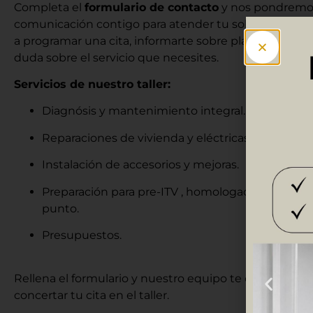
Completa el
formulario de contacto
y nos pondremo
comunicación contigo para atender tu solicitud. Te 
a programar una cita, informarte sobre plazos y resolv
duda sobre el servicio que necesites.
Servicios de nuestro taller:
Diagnósis y mantenimiento integral.
Reparaciones de vivienda y eléctricas.
Instalación de accesorios y mejoras.
Preparación para pre-ITV , homologaciones y pue
punto.
Presupuestos.
Rellena el formulario y nuestro equipo te contactará 
concertar tu cita en el taller.