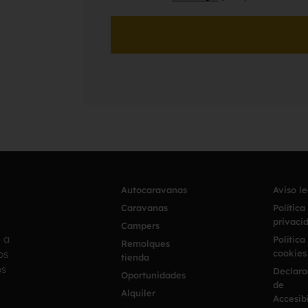
Autocaravanas
Aviso l
Caravanas
Política
privaci
Campers
h a
Política
Remolques
os
cookies
tienda
os
Declara
Oportunidades
de
Alquiler
Accesib