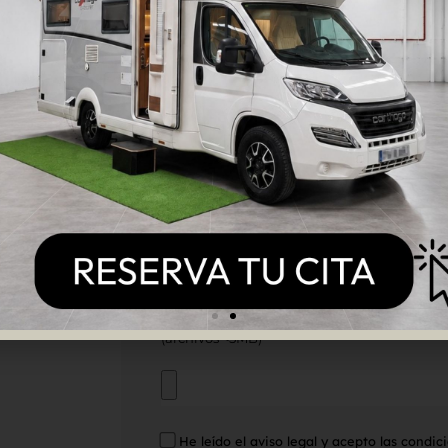
ADJUNTAR FICHA TÉCNICA DEL VECHÍCULO
SOLICITUD
OTROS ARCHIVOS
A continuación puedes adjuntar imágenes 
(archivos <5MB)
He leído el
aviso legal
y acepto las condic