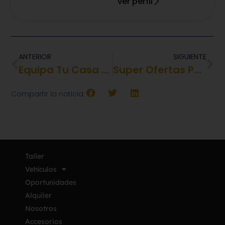
ver perfil
ANTERIOR
SIGUIENTE
Equipa Tu Casa Sobre Ruedas En Una Tienda Caravaning
Super Ofertas Por Los “Ocho Días Del Caravaning”
Compartir la noticia:
Taller
Vehículos
Oportunidades
Alquiler
Nosotros
Accesorios