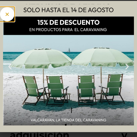
La flexibilidad es otra de las diferencias entre caravana
y autocaravana que se debe considerar.
Autocaravana:
Te permite ser completamente
independiente
, ya que puedes cambiar de
destino cuando quieras, sin necesidad de
preocuparte por montar o desmontar el
campamento. Además, puedes acceder a áreas
más remotas y rurales sin problemas, gracias a
su diseño compacto y todoterreno en algunos
modelos.
Caravana:
Aunque requiere más planificación, la
caravana te
ofrece una gran flexibilidad una
vez estacionada.
Puedes dejarla en un camping
o área designada y utilizar tu vehículo para
explorar los alrededores sin restricciones. Esto es
ideal si planeas hacer turismo o visitas a
ciudades y pueblos cercanos.
5. Coste de
adquisición y