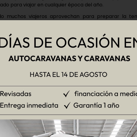
ado para viajar en cualquier época del año.
do muchos viajeros aprovechan para preparar la tem
nto ideal para revisar qué accesorios son realmente los 
écnicos (Sin esto no puedes 
 extras, hay una serie de accesorios
imprescindibles pa
 día.
 Cable, Alargador y Adaptadores
s de servicio, la toma eléctrica es
industrial azul (CETAC
ectamente
no tendrás electricidad
.
n
cable de sección gruesa
, diseñado para autocaravanas,
stico puede parecer suficiente, pero supone un riesgo re
ble largo y de calidad que varios empalmes improvisado