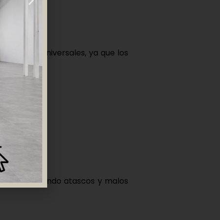
daptadores universales
, ya que los
rdo.
a.
stemas, evitando atascos y malos