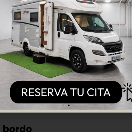
gua y boquillas universales
ra llenar el depósito de agua potable.
cionales pueden
dar sabor a plástico
al agua.
o alimenticio
, acompañada de un
set de boquillas y a
a otro (y de un área a otra).
manguera dura años y mejora mucho la experiencia a bo
el WC y papel soluble
si tu vehículo tiene WC químico.
e descomponer residuos y eliminar olores.
cisterna, mejora la higiene y el aroma.
vez más populares por su comodidad y dosificación exact
ble usar
papel higiénico soluble
, diseñado para estos si
a bordo