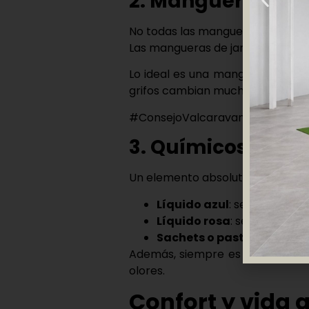
2. Manguera de a
No todas las mangueras sirven pa
Las mangueras de jardín conven
Lo ideal es una
manguera de grad
grifos cambian mucho de un país 
#ConsejoValcaravan: una buena 
3. Químicos para 
Un elemento absolutamente vital 
Líquido azul
: se encarga d
Líquido rosa
: se usa en la 
Sachets o pastillas
: cada 
Además, siempre es recomenda
olores.
Confort y vida 