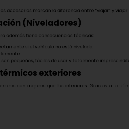
tos accesorios marcan la diferencia entre “viajar” y
viaja
lación (Niveladores)
ero además tiene consecuencias técnicas:
ctamente si el vehículo no está nivelado.
blemente.
 son pequeños, fáciles de usar y
totalmente imprescindib
térmicos exteriores
eriores son mejores que los interiores
.
Gracias a la cám