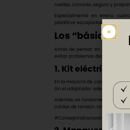
ruedas
, cómodo, seguro y prepar
Especialmente en
enero
, cuan
planificar escapadas, es el mome
Los “básicos” t
Antes de pensar en comodidad o
evitar problemas desde el primer
1. Kit eléctrico:
En la mayoría de campings y área
Sin el adaptador adecuado, dir
Además, es fundamental usar u
caídas de tensión. Un cable domé
#ConsejoValcaravan: mejor un ca