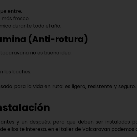
que entre.
 más fresco.
rmico
durante todo el año.
amina (Anti-rotura)
utocaravana no es buena idea:
n los baches.
ado para la vida en ruta: es ligero, resistente y seguro
nstalación
 antes y un después, pero que deben ser
instalados p
o de ellos te interesa, en el taller de Valcaravan podemos