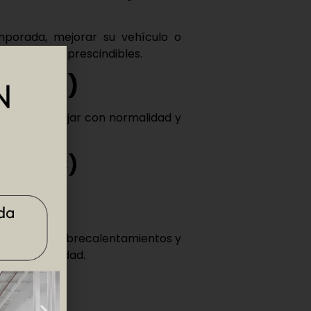
porada, mejorar su vehículo o
mejores e imprescindibles.
viajar)
ra poder viajar con normalidad
y
 (CETAC)
)
.
 que evite sobrecalentamientos y
al de seguridad.
s.