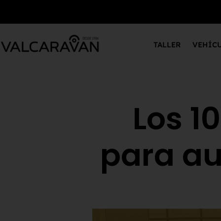
TALLER
VEHÍC
Los 1
para a