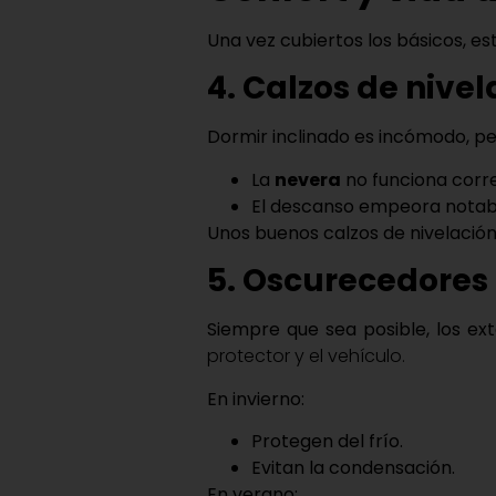
Una vez cubiertos los básicos, es
4. Calzos de nive
Dormir inclinado es incómodo, p
La
nevera
no funciona corre
El descanso empeora nota
Unos buenos calzos de nivelación
5. Oscurecedores 
Siempre que sea posible, los
ext
protector y el vehículo.
En invierno:
Protegen del frío.
Evitan la condensación.
En verano: