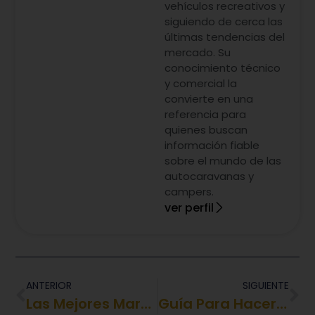
vehículos recreativos y
siguiendo de cerca las
últimas tendencias del
mercado. Su
conocimiento técnico
y comercial la
convierte en una
referencia para
quienes buscan
información fiable
sobre el mundo de las
autocaravanas y
campers.
ver perfil
ANTERIOR
SIGUIENTE
Las Mejores Marcas De Autocaravanas
Guía Para Hacer El Camino De Santiago En Autocaravana: Consejos Y Ruta Completa