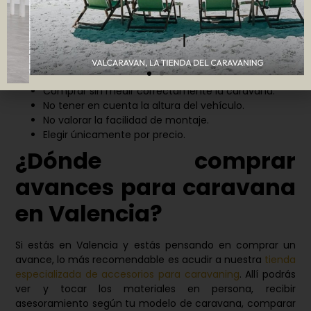
comprar un avance
Elegir un avance sin la información adecuada puede
generar problemas en el uso diario. Los errores más
frecuentes son
Comprar sin medir correctamente la caravana.
No tener en cuenta la altura del vehículo.
No valorar la facilidad de montaje.
Elegir únicamente por precio.
¿Dónde comprar
avances para caravana
en Valencia?
Si estás en Valencia y estás pensando en comprar un
avance, lo más recomendable es acudir a nuestra
tienda
especializada de accesorios para caravaning
. Allí podrás
ver y tocar los materiales en persona, recibir
asesoramiento según tu modelo de caravana, comparar