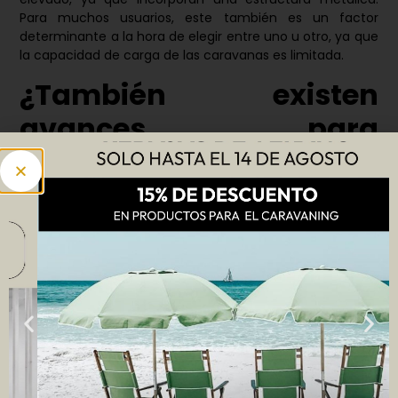
Para muchos usuarios, este también es un factor
determinante a la hora de elegir entre uno u otro, ya que
la capacidad de carga de las caravanas es limitada.
¿También existen
avances para
autocaravanas?
Sí, aunque con algunas diferencias importantes. Los
avances para autocaravanas se llaman cerramientos de
toldo y se adaptan a distintas alturas de vehículo, utilizan
sistemas de fijación específicos y suelen tener diseños
más independientes o modulares. Su elección
compensa especialmente si viajas con frecuencia y
quieres más comodidad exterior o si buscas ampliar tu
espacio sin depender del interior del vehículo.
Errores comunes al