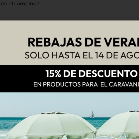
I en el camping?
na
o
campers
es sinónimo de libertad, pero también 
ar del viaje con total tranquilidad. Contar con los
accesor
e marcar la diferencia entre un viaje cómodo y uno lleno
ACSI
, cómo funciona y
si merece la pena en 2026
, con i
ropeos.
acerte con ella como parte de tu planificación para v
 adquirir la tarjeta ACSI
de forma sencilla y rápida, pa
a ACSI y para qué sirve
cida como
CampingCard ACSI 2026
en su versión actu
lojan en campings y buscan precios reducidos durante la
r noche en
más de 3,000 campings
repartidos por Europa