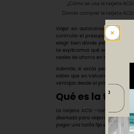
¿Cómo se usa la tarjeta ACS
Dónde comprar la tarjeta ACSI
Viajar en
autocaravana
,
carava
controlar el presupuesto y disfrut
elegir bien dónde pernoctar pued
te explicamos
qué es la tarjeta 
reales de ahorro en campings eu
Además, si estás pensando en h
saber que
en Valcaravan se puede
ventajas desde el primer viaje.
Qué es la tarjet
La
tarjeta ACSI
—también cono
diseñada para viajeros que se a
pagar una tarifa fija especial po