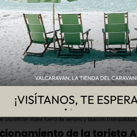
I
er Service International
, una organización con década
ce esta guía y tarjeta con descuentos.
jeta
ofrecer
descuentos en campings
fuera de temporada alt
bajo control los gastos de alojamiento.
viajeros está pensada
 viajeros en:
s planifican viajes fuera de verano y buscan tranquilidad, 
ncionamiento de la tarjeta 