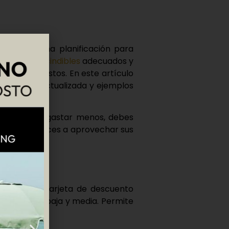
de una buena planificación para
ios imprescindibles
adecuados y
 de imprevistos. En este artículo
nformación actualizada y ejemplos
iajar más y gastar menos, debes
ra que empieces a aprovechar sus
al— es una
tarjeta de descuento
temporada baja
y media. Permite
.