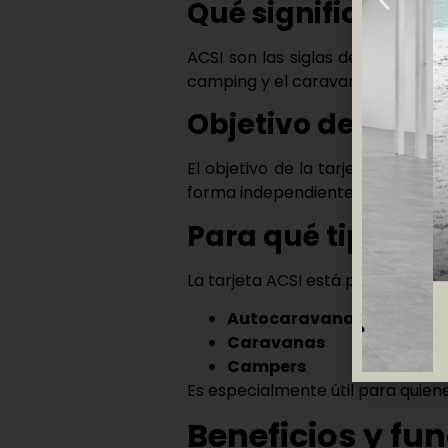
Qué significa ACS
ACSI
son las siglas de
Auto Camp
camping y el caravaning que ofre
Objetivo de la tar
El objetivo de la
tarjeta ACSI
es 
forma independiente a mantener 
Para qué tipo de 
La
tarjeta ACSI
está pensada para
Autocaravanas
Caravanas
Campers
Es especialmente útil para quiene
Beneficios y fu