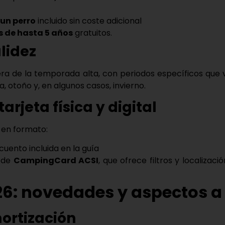
un perro
incluido sin coste adicional
os de hasta 5 años
gratuitos.
lidez
era de la
temporada alta
, con periodos específicos que
, otoño y, en algunos casos, invierno.
arjeta física y digital
 en formato:
scuento incluida en la guía
p de
CampingCard ACSI
, que ofrece filtros y localiz
26: novedades y aspectos a
mortización