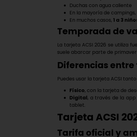
Duchas con agua caliente
En la mayoría de campings,
En muchos casos,
1 a 3 niñ
Temporada de va
La
tarjeta ACSI 2026
se utiliza fu
suele abarcar parte de primavera
Diferencias entre t
Puedes usar la
tarjeta ACSI
tanto
Físico
, con la tarjeta de de
Digital
, a través de la ap
tablet.
Tarjeta ACSI 20
Tarifa oficial y a