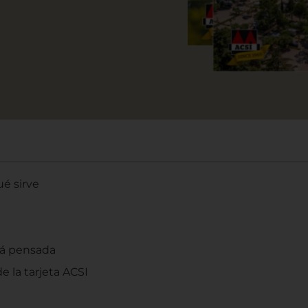
ué sirve
stá pensada
 la tarjeta ACSI