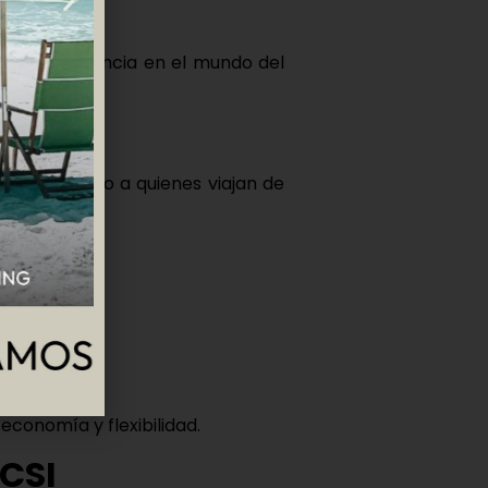
s de experiencia en el mundo del
a, ayudando a quienes viajan de
economía y flexibilidad.
ACSI