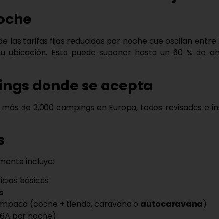
oche
de las tarifas fijas reducidas por noche que oscilan entre
u ubicación. Esto puede suponer hasta un
60 % de ah
ngs donde se acepta
n
más de 3,000 campings
en Europa, todos revisados e 
s
ente incluye:
icios básicos
s
ampada (coche + tienda, caravana o
autocaravana
)
o 6A por noche)