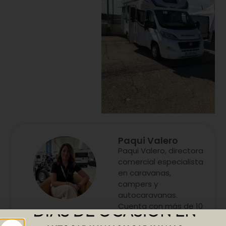
Paqui Valero
Paqui Valero, directora
comercial especialista
en caravanas,
campers y
autocaravanas.
Cuenta con más de 10
años de experiencia