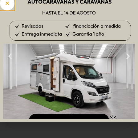
en el sector del
caravaning,
asesorando a clientes
en la elección de
vehículos recreativos y
siguiendo de cerca las
últimas tendencias del
mercado. Su
conocimiento técnico
y comercial la
convierte en una
referencia para
quienes buscan
información fiable
sobre el mundo de las
autocaravanas y
campers.
ver perfil