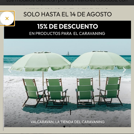
materiales de alta gama y soluciones inteligentes para
el aprovechamiento del espacio. Este paso nos coloca
en una posición privilegiada para satisfacer a un
público cada vez más exigente y diverso, que valora
tanto la aventura como el confort.
Para quienes estén interesados en conocer más sobre
los nuevos modelos, os invitamos a visitar nuestra
exposición en Valencia, donde nuestro equipo estará
encantado de mostrar las novedades y asesorar en la
elección del vehículo ideal.
¡El mundo del caravaning está más vivo que nunca, y
nosotros estamos listos para acompañarte en cada
kilómetro del camino!
Paqui Valero
Paqui Valero, directora
comercial especialista
en caravanas,