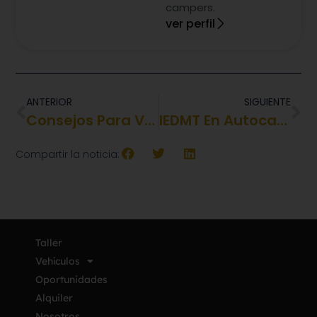
campers.
ver perfil
ANTERIOR
SIGUIENTE
Consejos Para Viajar En Autocaravana Con Perro
IEDMT En Autocaravanas En España: Todo Lo Que Debes Saber
Compartir la noticia:
Taller
Vehículos
Oportunidades
Alquiler
Nosotros