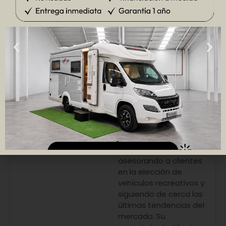
Paqui Valero
Paqui Valero, directora
comercial especialista
en caravanas,
campers y
autocaravanas.
Cuenta con más de 10
años de experiencia
en el sector del
caravaning,
asesorando a clientes
en la elección de
vehículos recreativos y
siguiendo de cerca las
últimas tendencias del
mercado. Su