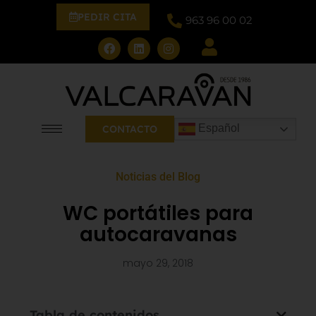
PEDIR CITA
963 96 00 02
Español
CONTACTO
Noticias del Blog
WC portátiles para
autocaravanas
mayo 29, 2018
Tabla de contenidos