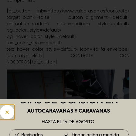
compromiso:
[dt_button link=»https://www.valcaravan.es/contacto»
target_blank=»false» button_alignment=»default»
animation=»fadeIn» size=»medium» style=»default»
bg_color_style=»default»
bg_hover_color_style=»default»
text_color_style=»default»
text_hover_color_style=»default» icon=»fa fa-envelope»
icon_align=»left»] CONTACTE CON
NOSOTROS[/dt_button]