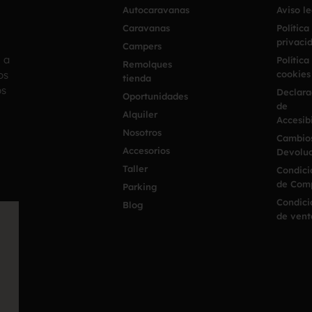
Autocaravanas
Aviso l
Caravanas
Política
privaci
Campers
h a
Política
Remolques
os
cookies
tienda
os
Declara
Oportunidades
de
Alquiler
Accesib
Nosotros
Cambio
Accesorios
Devoluc
Taller
Condici
de Com
Parking
Condici
Blog
de vent