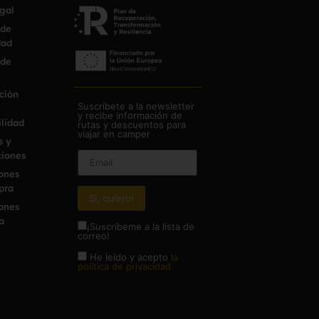
egal
 de
dad
 de
ción
Suscríbete a la newsletter
y recibe información de
ilidad
rutas y descuentos para
viajar en camper
s y
iones
ones
pra
ones
a
¡Suscríbeme a la lista de
correo!
He leído y acepto
la
política de privacidad