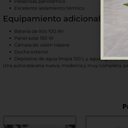
Parabrisas panorámico
Excelente aislamiento térmico
Equipamiento adicional
Batería de litio 100 Ah
Panel solar 150 W
Cámara de visión trasera
Ducha exterior
Depósitos de agua limpia 120 L y aguas grises 120 
Una autocaravana nueva, moderna y muy completa, pens
P