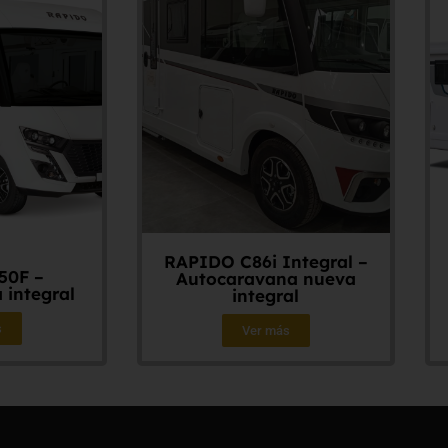
RAPIDO C86i Integral –
50F –
Autocaravana nueva
 integral
integral
s
Ver más