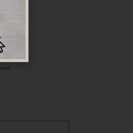
omía.