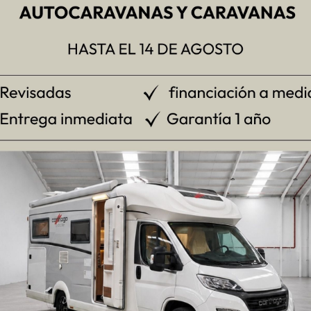
n altura
rash