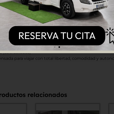
L (calefactados)
ada para viajar con total libertad, comodidad y auton
roductos relacionados