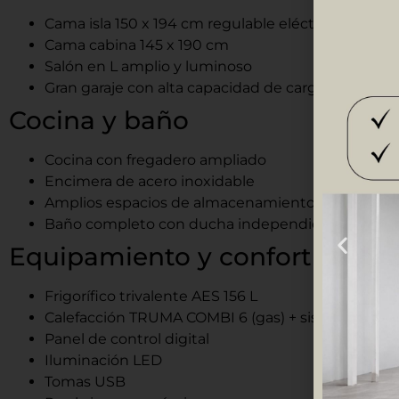
Cama isla 150 x 194 cm regulable eléctricamente e
Cama cabina 145 x 190 cm
Salón en L amplio y luminoso
Gran garaje con alta capacidad de carga
Cocina y baño
Cocina con fregadero ampliado
Encimera de acero inoxidable
Amplios espacios de almacenamiento
Baño completo con ducha independiente
Equipamiento y confort
Frigorífico trivalente AES 156 L
Calefacción TRUMA COMBI 6 (gas) + sistema antic
Panel de control digital
Iluminación LED
Tomas USB