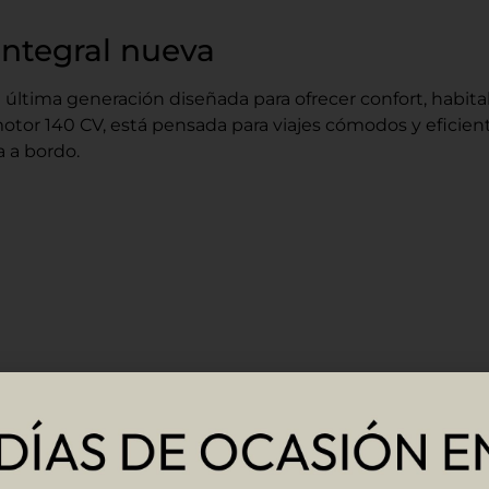
ntegral nueva
última generación diseñada para ofrecer confort, habita
tor 140 CV, está pensada para viajes cómodos y eficient
 a bordo.