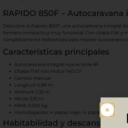
RAPIDO 850F – Autocaravana i
Descubre la Rapido 850F, una autocaravana integral de 
formato compacto y muy funcional. Con chasis Fiat y mo
completamente rediseñado para mejorar la experiencia
Características principales
Autocaravana integral nueva Serie 8F
Chasis FIAT con motor 140 CV
Cambio manual
Longitud: 6,99 m
Anchura: 2,35 m
Altura: 2,91 m
MMA: 3.500 kg
Homologación: 4 plazas viaje / 4 plazas dormir
Habitabilidad y descanso