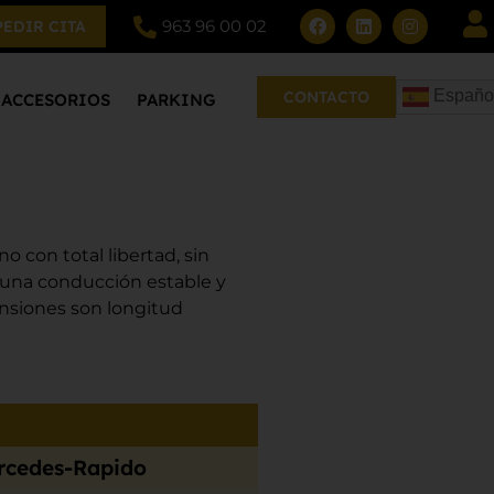
963 96 00 02
PEDIR CITA
Españo
CONTACTO
ACCESORIOS
PARKING
o con total libertad, sin
una conducción estable y
nsiones son longitud
rcedes-Rapido