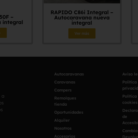
RAPIDO C86i Integral –
50F –
Autocaravana nueva
 integral
integral
s
Ver más
Autocaravanas
Aviso l
Caravanas
Política
privaci
Campers
h a
Política
Remolques
os
cookies
tienda
os
Declara
Oportunidades
de
Alquiler
Accesib
Nosotros
Cambio
Accesorios
Devoluc