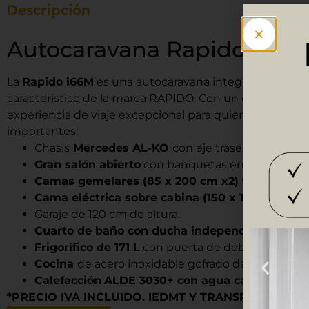
Descripción
Autocaravana Rapido i66M
La
Rapido i66M
es una autocaravana integral de gama al
característico de la marca RAPIDO. Con un diseño aerod
experiencia de viaje excepcional para quienes buscan l
importantes:
Chasis
Mercedes AL-KO
con eje trasero ensancha
Gran salón abierto
con banquetas enfrentadas y m
Camas gemelares (85 x 200 cm x2)
transformab
Cama eléctrica sobre cabina (150 x 191 cm).
Garaje de 120 cm de altura.
Cuarto de baño con ducha independiente
.
Frigorífico de 171 L
con puerta de doble bisagra.
Cocina
de acero inoxidable gofrado de
2 fuegos
c
Calefacción
ALDE 3030+ con agua caliente per
*PRECIO IVA INCLUIDO. IEDMT Y TRANSPORTE NO 