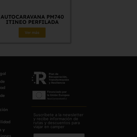
AUTOCARAVANA PM740
ITINEO PERFILADA
Ver más
egal
 de
dad
 de
ción
Suscríbete a la newsletter
y recibe información de
ilidad
rutas y descuentos para
viajar en camper
s y
iones