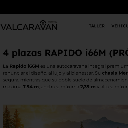
TALLER
VEHÍC
4 plazas RAPIDO i66M (
La
Rapido i66M
es una autocaravana integral premium pe
renunciar al diseño, al lujo y al bienestar. Su
chasis Mer
segura, mientras que su doble suelo de almacenamient
máxima
7,54 m
, anchura máxima
2,35 m
y altura máx