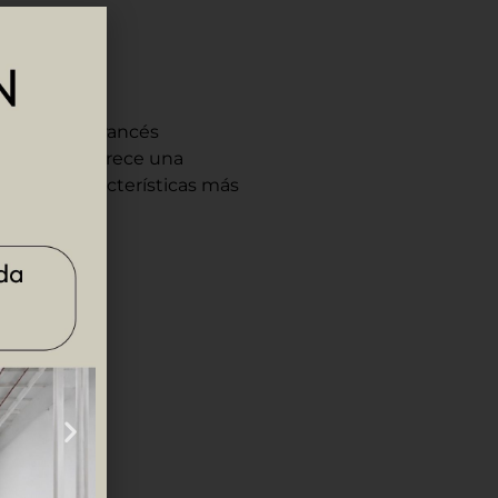
voir-faire francés
odelo i66M ofrece una
 de sus características más
trico.