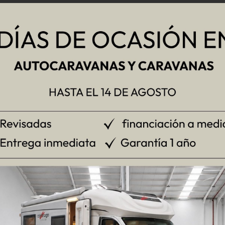
ta que combina elegancia, confort y tecnología con el sa
inámico y un interior luminoso y bien distribuido, el m
ibertad sin renunciar al bienestar. Descubre aquí algunas
do y doble suelo de almacenamiento, 2,0 L y
170 cv.
esa tipo libro.
les en cama
doble transversal (140 x 206m).
on tapas negras independientes
y encendido piezoeléc
manente.
INCLUIDO.