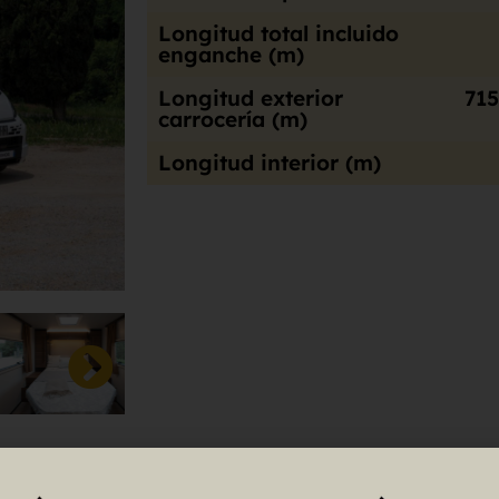
Longitud total incluido
enganche (m)
Longitud exterior
71
carrocería (m)
Longitud interior (m)