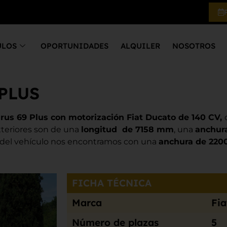
ULOS
OPORTUNIDADES
ALQUILER
NOSOTROS
 PLUS
rus 69 Plus con motorización Fiat Ducato de 140 CV,
xteriores son de una
longitud de 7158 mm
, una
anchur
or del vehículo nos encontramos con una
anchura de 22
FICHA TÉCNICA
Marca
Fia
Número de plazas
5