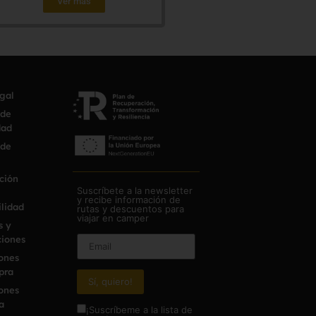
Ver más
egal
 de
dad
 de
ción
Suscríbete a la newsletter
y recibe información de
ilidad
rutas y descuentos para
viajar en camper
s y
iones
ones
pra
ones
a
¡Suscríbeme a la lista de