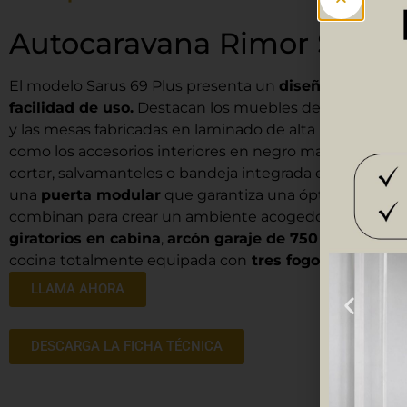
Autocaravana Rimor Sarus 
El modelo Sarus 69 Plus presenta un
diseño mejorado 
facilidad de uso.
Destacan los muebles de cocina con 
y las mesas fabricadas en laminado de alta resistenci
como los accesorios interiores en negro mate, el frega
cortar, salvamanteles o bandeja integrada en la superf
una
puerta modular
que garantiza una óptima funcional
combinan para crear un ambiente acogedor. Este dis
giratorios en cabina
,
arcón garaje de 750 x 750
, un
s
cocina totalmente equipada con
tres fogones.
*PREC
LLAMA AHORA
DESCARGA LA FICHA TÉCNICA