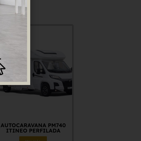
AUTOCARAVANA PM740
ITINEO PERFILADA