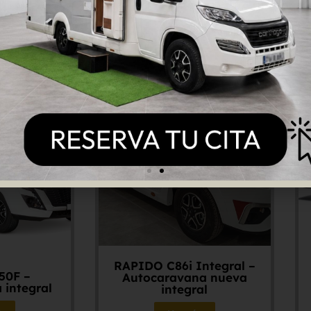
roductos relacionados
RAPIDO C86i Integral –
50F –
Autocaravana nueva
 integral
integral