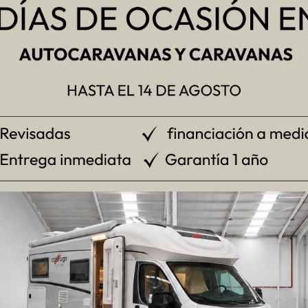
69 Plus
a versiones anteriores, concebido para proporcionar
cajones de cierre amortiguado y compartimentos extrag
a. También incluye detalles cuidadosamente diseñados qu
dero de cocina con grifo extensible, y una tapa multifunc
icie del mueble. En el baño, se ha incorporado un
plato d
idad. La distribución eficiente y el uso de materiales d
eño está complementado por un equipamiento completo
istema de calefacción y agua caliente Combi C4
, un
fr
IO CON TRANSPORTE E IVA INCLUIDO. IEDMT NO IN