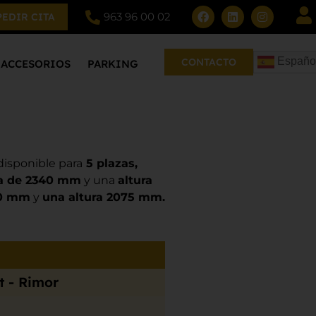
963 96 00 02
PEDIR CITA
Españo
CONTACTO
ACCESORIOS
PARKING
disponible para
5 plazas,
a de 2340 mm
y una
altura
00 mm
y
una altura 2075 mm.
t - Rimor