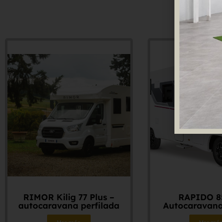
P
RIMOR Kilig 77 Plus –
RAPIDO 8
autocaravana perfilada
Autocaravana