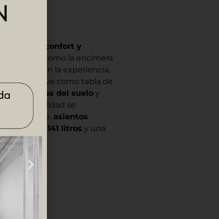
 el máximo confort y
randes, así como la encimera
e enriquecen la experiencia,
ional que sirve como tabla de
e ducha a ras del suelo
y
e primera calidad se
 que incluye,
asientos
igorífico de 141 litros
y una
CLUIDO.