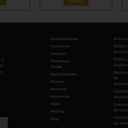
s
Ver más
Autocaravanas
Aviso l
Caravanas
Política
privaci
Campers
h a
Política
Remolques
os
cookies
tienda
os
Declara
Oportunidades
de
Alquiler
Accesib
Nosotros
Cambio
Accesorios
Devoluc
Taller
Condici
de Com
Parking
Condici
Blog
de vent