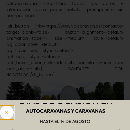
autocaravana. Encontrará todos los datos e
información para poder solicitar presupuesto sin
compromiso:
[dt_button link=»https://www.valcaravan.es/contacto»
target_blank=»false» button_alignment=»default»
animation=»fadeIn» size=»medium» style=»default»
bg_color_style=»default»
bg_hover_color_style=»default»
text_color_style=»default»
text_hover_color_style=»default» icon=»fa fa-envelope»
icon_align=»left»] CONTACTE CON
NOSOTROS[/dt_button]