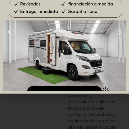
Paqui Valero
Paqui Valero, directora
comercial especialista
en caravanas,
campers y
autocaravanas.
Cuenta con más de 10
años de experiencia
en el sector del
caravaning,
asesorando a clientes
en la elección de
vehículos recreativos y
siguiendo de cerca las
últimas tendencias del