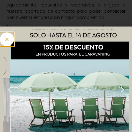
equipamiento, repuestos y recambios, o diríjase a
nuestro apartado de contacto para poder contactar
con nuestra empresa sin ningún compromiso:
[dt_button link=»https://www.valcaravan.es/contacto»
target_blank=»false» button_alignment=»default»
animation=»fadeIn» size=»medium» style=»default»
bg_color_style=»default»
bg_hover_color_style=»default»
text_color_style=»default»
text_hover_color_style=»default» icon=»fa fa-envelope»
icon_align=»left»] CONTACTE CON
NOSOTROS[/dt_button]