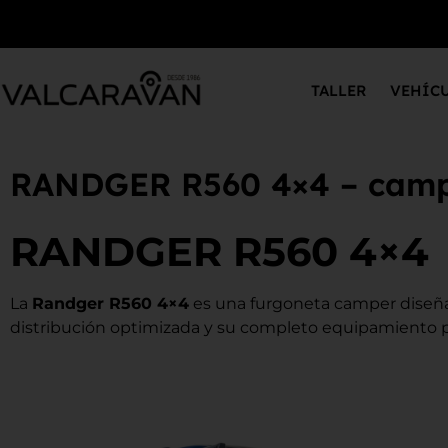
TALLER
VEHÍC
RANDGER R560 4×4 – cam
RANDGER R560 4×4
La
Randger R560 4×4
es una furgoneta camper diseñad
distribución optimizada y su completo equipamiento p