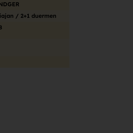
NDGER
iajan / 2+1 duermen
8