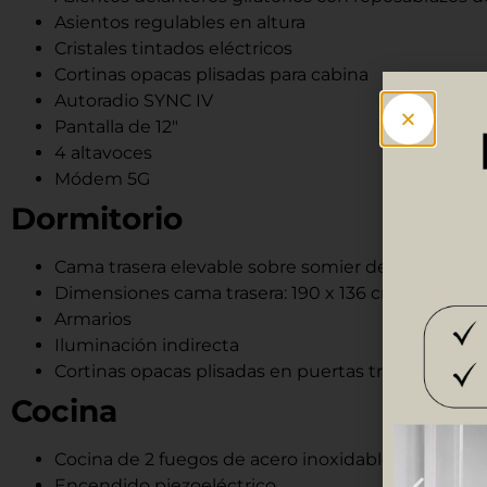
Asientos regulables en altura
Cristales tintados eléctricos
Cortinas opacas plisadas para cabina
Autoradio SYNC IV
Pantalla de 12″
4 altavoces
Módem 5G
Dormitorio
Cama trasera elevable sobre somier de láminas
Dimensiones cama trasera: 190 x 136 cm
Armarios
Iluminación indirecta
Cortinas opacas plisadas en puertas traseras
Cocina
Cocina de 2 fuegos de acero inoxidable
Encendido piezoeléctrico