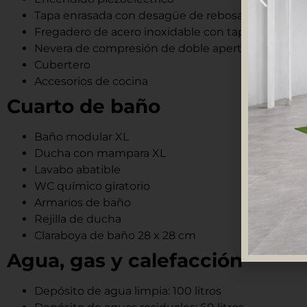
Tapa enrasada con desagüe de rebosadero
Fregadero de acero inoxidable con tapa
Nevera de compresión de doble apertura de 70 lit
Cubertero
Accesorios de cocina
Cuarto de baño
Baño modular XL
Ducha con mampara XL
Lavabo abatible
WC químico giratorio
Armarios de baño
Rejilla de ducha
Claraboya de baño 28 x 28 cm
Agua, gas y calefacción
Depósito de agua limpia: 100 litros