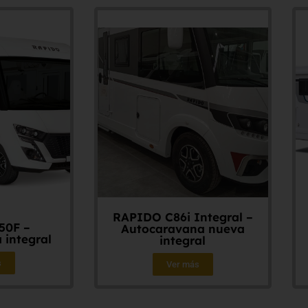
RAPIDO C86i Integral –
50F –
Autocaravana nueva
 integral
integral
s
Ver más