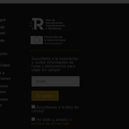
egal
 de
dad
 de
ción
Suscríbete a la newsletter
y recibe información de
ilidad
rutas y descuentos para
viajar en camper
s y
iones
ones
pra
ones
a
¡Suscríbeme a la lista de
correo!
He leído y acepto
la
política de privacidad