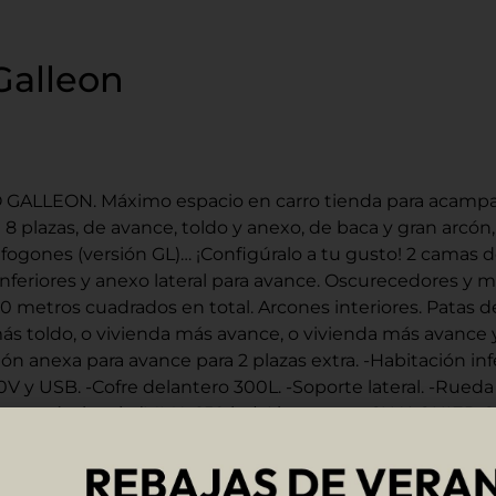
Galleon
ALLEON. Máximo espacio en carro tienda para acampad
8 plazas, de avance, toldo y anexo, de baca y gran arcón
fogones (versión GL)… ¡Configúralo a tu gusto! 2 camas
feriores y anexo lateral para avance. Oscurecedores y m
0 metros cuadrados en total. Arcones interiores. Patas de
más toldo, o vivienda más avance, o vivienda más avance
n anexa para avance para 2 plazas extra. -Habitación infe
0V y USB. -Cofre delantero 300L. -Soporte lateral. -Rueda
in matrícula roja (MMA 650 kg). Ligero para CUALQUIER 