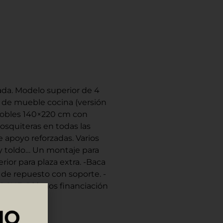
a. Modelo superior de 4
, de mueble cocina (versión
 dobles 140×220 cm con
osquiteras en todas las
 apoyo reforzadas. Varios
 y toldo… Un montaje para
rior para plaza extra. -Baca
 de repuesto con soporte. -
COCHE. Pídanos financiación