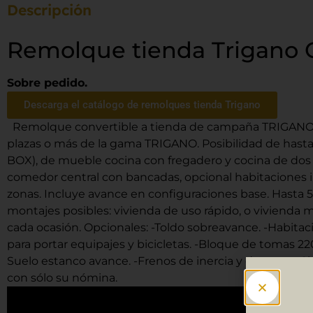
Descripción
Remolque tienda Trigano 
Sobre pedido.
Descarga el catálogo de remolques tienda Trigano
Remolque convertible a tienda de campaña TRIGANO G
plazas o más de la gama TRIGANO. Posibilidad de hasta 
BOX), de mueble cocina con fregadero y cocina de dos 
comedor central con bancadas, opcional habitaciones in
zonas. Incluye avance en configuraciones base. Hasta 5
montajes posibles: vivienda de uso rápido, o vivienda 
cada ocasión. Opcionales: -Toldo sobreavance. -Habitació
para portar equipajes y bicicletas. -Bloque de tomas 22
Suelo estanco avance. -Frenos de inercia y de mano. S
con sólo su nómina.