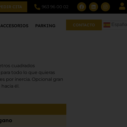
963 96 00 02
PEDIR CITA
Españo
CONTACTO
ACCESORIOS
PARKING
metros cuadrados
para todo lo que quieras
s por inercia. Opcional gran
hacia él.
igano