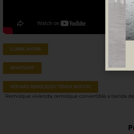
LLAMA AHORA
WHATSAPP
VER MÁS REMOLQUES TIENDA NUEVOS
Remolque vivienda, remolque convertible a tienda de 
P