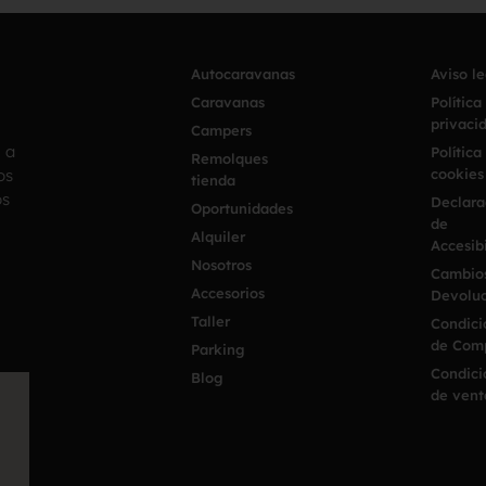
Autocaravanas
Aviso l
Caravanas
Política
privaci
Campers
h a
Política
Remolques
os
cookies
tienda
os
Declara
Oportunidades
de
Alquiler
Accesib
Nosotros
Cambio
Accesorios
Devoluc
Taller
Condici
de Com
Parking
Condici
Blog
de vent